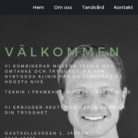
Hem
Om oss
Tandvård
Kontakt
VÄLKOMMEN
VI KOMBINERAR MODERN TEKNIK MED
OMTANKE OCH TRYGGHET. PÅ VÅR
NYBYGGDA KLINIK FÅR DU TANDVÅRD PÅ
HÖGSTA NIVÅ
TEKNIK I FRAMKANT, HJÄRTA I VARJE MÖTE
VI ERBJUDER AKUTTIDER VARJE DAG FÖR
DIN TRYGGHET
GASTKULLEVÄGEN 1, JÄRPEN